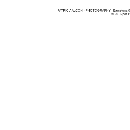
PATRICIA ALCON · PHOTOGRAPHY . Barcelona 08020
© 2016 por Patricia 